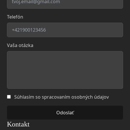
Telefón
Vaša otázka
Súhlasím so spracovaním osobných údajov
Prosím,
Prosím,
Odoslať
nevypĺňajte
nechajte
túto
túto
Kontakt
kolónku
kolónku